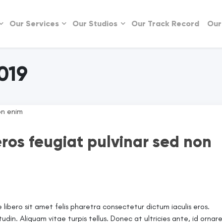
Our Services
Our Studios
Our Track Record
Our
019
ros feugiat pulvinar sed non
 libero sit amet felis pharetra consectetur dictum iaculis eros.
itudin. Aliquam vitae turpis tellus. Donec at ultricies ante, id ornar