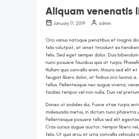
Aliquam venenatis l
January 17, 2019
admin
Orci varius natoque penatibus et magnis dis
felis volutpat, sit amet tincidunt ex hendre
felis. Sed eget semper dolor. Duis bibendum p
nunc posuere faucibus quis at turpis. Phasell
Nullam quis convallis enim. Mauris sed elit 
feugiat libero dolor, at finibus orci lacinia a
tellus. Pellentesque nec augue viverra, ven
facilisis tempor vel non nulla. Duis vel pretiu
Donec ut sodales dui. Fusce vitae turpis ante.
malesuada metus, in dictum nunc pharetra ut
Pellentesque posuere tellus sed elit egestas fr
Cras cursus augue auctor, tempor libero vel, 
felis. Ut quis arcu at urna convallis vehicula 