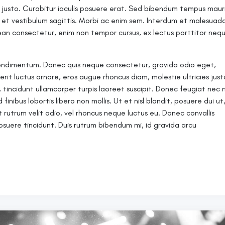
tis justo. Curabitur iaculis posuere erat. Sed bibendum tempus mauri
a et vestibulum sagittis. Morbi ac enim sem. Interdum et malesuad
ean consectetur, enim non tempor cursus, ex lectus porttitor neq
ndimentum. Donec quis neque consectetur, gravida odio eget,
erit luctus ornare, eros augue rhoncus diam, molestie ultricies just
s, tincidunt ullamcorper turpis laoreet suscipit. Donec feugiat nec n
nibus lobortis libero non mollis. Ut et nisl blandit, posuere dui ut
 rutrum velit odio, vel rhoncus neque luctus eu. Donec convallis
osuere tincidunt. Duis rutrum bibendum mi, id gravida arcu