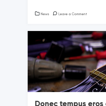
on
News
Leave a Comment
Aliquam
venenatis
ligula
quis
ultrices
aliquam
Donec tempus eros 