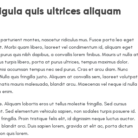
igula quis ultrices aliquam
 parturient montes, nascetur ridiculus mus. Fusce porta leo eget
rit. Morbi quam libero, laoreet vel condimentum id, aliquam eget
urus quis nibh dapibus, a convallis lorem finibus. Mauris ut nulla a
us turpis libero, porta at purus ultrices, tempus maximus dolor.
et nisi accumsan tempus nec sed purus. Cras et arcu diam. Nunc
. Nulla quis fringilla justo. Aliquam at convallis sem, laoreet volutpat
enatis mauris malesuada, blandit arcu. Maecenas vel neque id nulla
m enim.
 Aliquam lobortis eros ut tellus molestie fringilla. Sed cursus
. Sed elementum vehicula sapien, non sodales turpis posuere id.
ingilla. Proin tristique felis elit, id dignissim neque luctus auctor.
blandit orci. Duis sapien lorem, gravida at elit ac, porta dictum
non quis lorem.