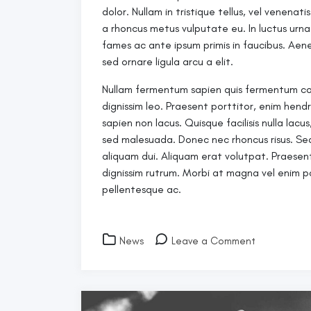
dolor. Nullam in tristique tellus, vel venena
a rhoncus metus vulputate eu. In luctus urn
fames ac ante ipsum primis in faucibus. Aen
sed ornare ligula arcu a elit.
Nullam fermentum sapien quis fermentum co
dignissim leo. Praesent porttitor, enim hendr
sapien non lacus. Quisque facilisis nulla lacu
sed malesuada. Donec nec rhoncus risus. Sed fi
aliquam dui. Aliquam erat volutpat. Praesent
dignissim rutrum. Morbi at magna vel enim p
pellentesque ac.
on
News
Leave a Comment
Sed
non
purus
sed