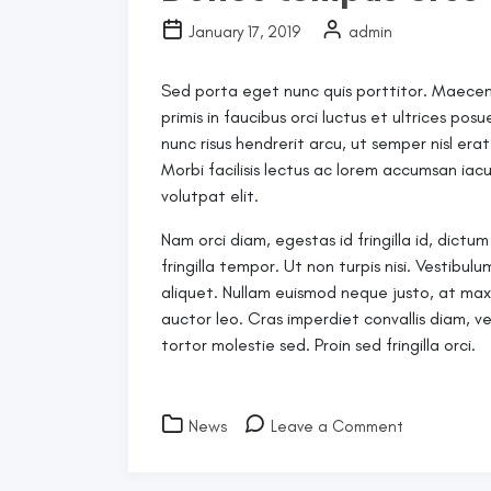
January 17, 2019
admin
Sed porta eget nunc quis porttitor. Maecen
primis in faucibus orci luctus et ultrices pos
nunc risus hendrerit arcu, ut semper nisl erat
Morbi facilisis lectus ac lorem accumsan iacul
volutpat elit.
Nam orci diam, egestas id fringilla id, dictu
fringilla tempor. Ut non turpis nisi. Vestibulu
aliquet. Nullam euismod neque justo, at maxim
auctor leo. Cras imperdiet convallis diam, 
tortor molestie sed. Proin sed fringilla orci.
on
News
Leave a Comment
Donec
tempus