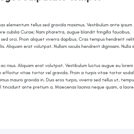
as elementum tellus sed gravida maximus. Vestibulum ante ipsum
uere cubilia Curae; Nam pharetra, augue blandit fringilla faucibus,
 sed orci. Proin aliquet viverra dapibus. Cras tempus hendrerit velit
is. Aliquam erat volutpat. Nullam iaculis hendrerit dignissim. Nulla i
m ac risus. Aliquam erat volutpat. Vestibulum luctus augue eu lorem
m efficitur vitae tortor vel gravida. Proin a turpis vitae tortor soda
us mauris gravida in. Duis eros turpis, viverra sed tellus ut, temp
vel tincidunt ante pretium a. Maecenas lacinia neque quam, a laor